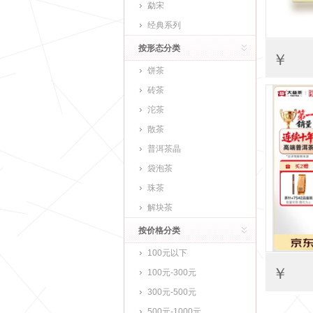
勐宋
经典系列
按形态分类
￥
饼茶
砖茶
沱茶
散茶
普洱茶晶
袋泡茶
珠茶
解块茶
按价格分类
100元以下
￥
100元-300元
300元-500元
500元-1000元