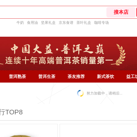
牛奶
食用油
坚果礼盒
京东食谱
茶叶礼盒
咖啡专场
普洱熟茶
普洱生茶
茶友推荐
新式茶饮
益工
努力加载中，请稍后...
行TOP8