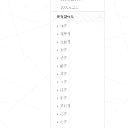
1000元以上
按香型分类
烟香
花果香
焦糖香
蜜香
糖香
醇香
荷香
木香
陈香
甜香
茉莉香
枣香
柑香