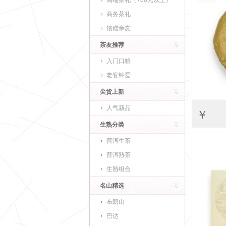
高端茶礼（700元以上）
商务茶礼
馈赠亲友
茶友推荐
入门口粮
老客钟爱
尖货上新
人气新品
￥
生熟分类
普洱生茶
普洱熟茶
生熟组合
名山精选
布朗山
巴达