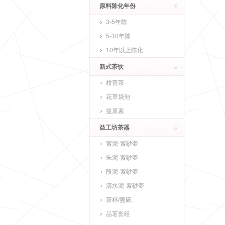
原料陈化年份
3-5年陈
5-10年陈
10年以上陈化
新式茶饮
柑普茶
花草袋泡
益原素
益工坊茶器
紫泥-紫砂壶
朱泥-紫砂壶
段泥-紫砂壶
清水泥-紫砂壶
茶杯/盖碗
品茗套组